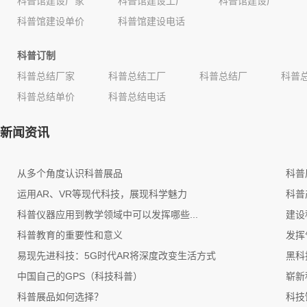
科普馆建设厂家
科普馆建设工厂
科普馆建设厂
科普馆建设单价
科普馆建设电话
科普订制
科普总结厂家
科普总结工厂
科普总结厂
科普
科普总结单价
科普总结电话
新闻资讯
从多个角度认识科普展品
科普
运用AR、VR等现代科技，展现科学魅力
科普
科普仪器应用到教学领域中可以发挥哪些...
建设
科普教育的重要性和意义
发挥
易现先进科技：5G时代AR将深度改变生活方式
黑科
中国自己的GPS（科技科普）
崭新
科普展品如何选择？
科技