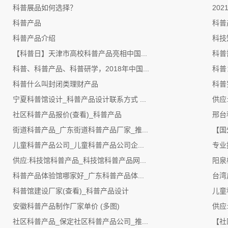
科普展品如何选择？
20
科普产品
科普
科普产品介绍
科技
【科普日】天津市高校科普产品亮相中国...
科普
科普、科普产品、科普研学，2018年中国...
科普
科普什么叫封闭类理财产品
科普
宁夏科普馆设计_科普产品设计联系方式 ...
供应
社区科普产品报价(查看)_科普产品
邢台
街道科普产品_广东街道科普产品厂家_推...
【国
儿童科普产品公司_儿童科普产品公司企...
专业
供应:科技馆科普产品_科技馆科普产品网...
阳泉
科普产品体验馆哪家好_广东科普产品体...
台湾
科普馆建设厂家(查看)_科普产品设计
儿童
安徽科普产品制作厂家单价 (多图)
供应
社区科普产品_保定社区科普产品公司_推...
【社